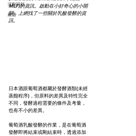
活動回顧
MLF)的資訊。啟動在小好奇心的小開
關，上網找了一些關於乳酸發酵的資
嚴選
訊。
日本酒跟葡萄酒都屬於發酵酒類(未經
蒸餾程序)，但原料的差異及特性完全
不同，發酵過程需要的條件及考量，
也有不小的差異。
葡萄酒乳酸發酵的作業，是在葡萄酒
發酵即將結束或剛結束時，透過添加