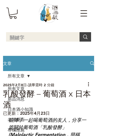
文章
所有文章
2025年2月8日
讀畢需時 2 分鐘
所有文章
乳酸發酵 – 葡萄酒 x 日本
新品消息
酒
日本酒小知識
已更新：
2025年4月23日
老闆愛店
前陣子一起喝葡萄酒的友人，分享一
篇關於葡萄酒「乳酸發酵」
專欄推薦
(Malolactic Fermentation，簡稱