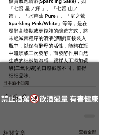
優質氣泡清酒(Sparkling Sake)，如
「七賢 星ノ輝 」、「七賢 山ノ
霞」、「水芭蕉 Pure」、「庭之鶯 
Sparkling Pink/White」等等，是在
發酵高峰期或更複雜的釀造方式，將
未經滅菌程序的酒液(酒醪)直接裝入
瓶中，以保有酵母的活性，能夠在瓶
中繼續或二次發酵，而發酵作用自然
生成的細緻氣泡感，跟採人工添加碳
酸(二氧化碳)的口感截然不同，值得
細細品味。
日本酒小知識
查看全部
相關文章