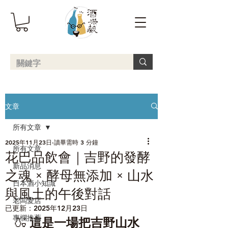
文章
所有文章
2025年11月23日
讀畢需時 3 分鐘
所有文章
花巴品飲會｜吉野的發酵
新品消息
之魂 × 酵母無添加 × 山水
日本酒小知識
與風土的午後對話
老闆愛店
已更新：
2025年12月23日
專欄推薦
🍶 
這是一場把吉野山水