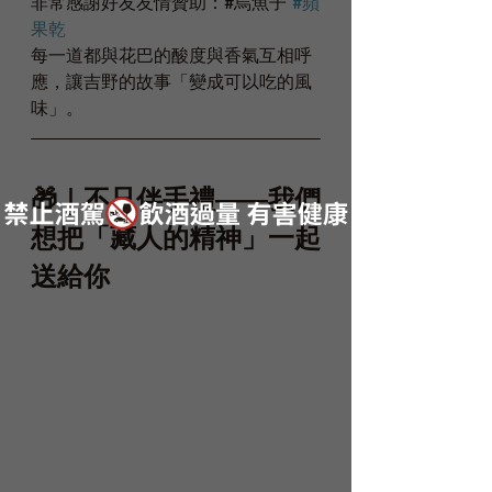
非常感謝好友友情贊助：#烏魚子 
#蘋
果乾
每一道都與花巴的酸度與香氣互相呼
應，讓吉野的故事「變成可以吃的風
味」。
🎁｜不只伴手禮——我們
想把「藏人的精神」一起
送給你