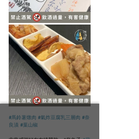
#馬鈴薯燉肉
#氣炸豆腐乳三層肉
#奈
良漬
#葉山椒