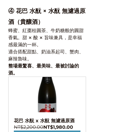
④ 花巴 水酛 × 水酛 無濾過原
酒（貴釀酒）
蜂蜜、紅棗桂圓茶、牛奶糖般的圓甜
香氣。甜 × 酸 × 旨味兼具，是幸福
感最滿的一杯。
適合搭配甜點、奶油系起司、蟹肉、
麻辣魯味。
整場最驚喜、最美味、最被討論的
酒。
花巴 水酛 x 水酛 無濾過原酒
NT$2,200.00
NT$1,980.00