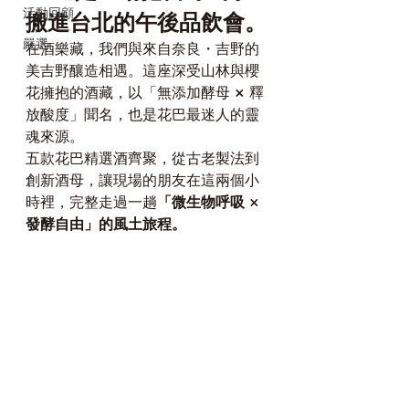
活動回顧
搬進台北的午後品飲會。
嚴選
在酒樂藏，我們與來自奈良・吉野的
美吉野釀造相遇。這座深受山林與櫻
花擁抱的酒藏，以「無添加酵母 × 釋
放酸度」聞名，也是花巴最迷人的靈
魂來源。
五款花巴精選酒齊聚，從古老製法到
創新酒母，讓現場的朋友在這兩個小
時裡，完整走過一趟
「微生物呼吸 × 
發酵自由」的風土旅程。