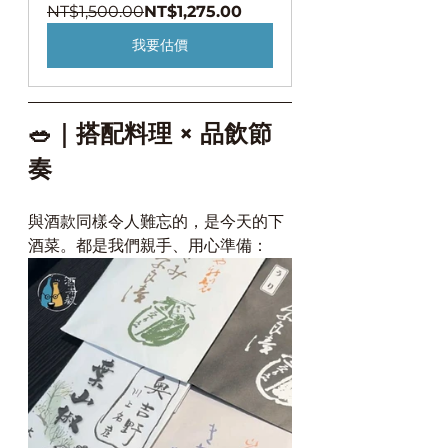
NT$1,500.00
NT$1,275.00
我要估價
🥗｜搭配料理 × 品飲節
奏
與酒款同樣令人難忘的，是今天的下
酒菜。都是我們親手、用心準備：