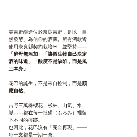
美吉野釀造位於奈良吉野，是以「自
然發酵」為信仰的酒藏。所有酒款皆
使用奈良縣契約栽培米，並堅持——
「酵母無添加」「讓微生物自己決定
酒的味道」「酸度不是缺陷，而是風
土本身」
花巴的誕生，不是來自控制，而是
順
應自然
。
吉野三萬株櫻花、杉林、山氣、水
脈……都在每一批醪（もろみ）裡留
下不同的痕跡。
也因此，花巴沒有「完全再現」——
每一支都是一期一會。