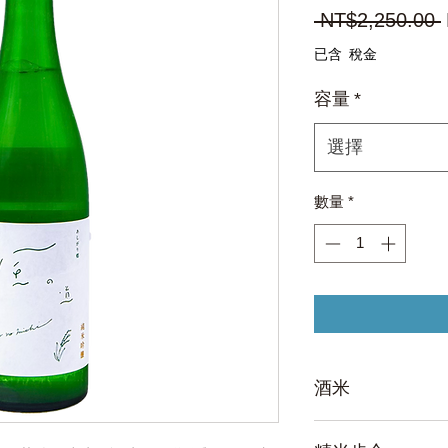
 NT$2,250.00 
已含 稅金
容量
*
選擇
數量
*
酒米
山田錦 100%