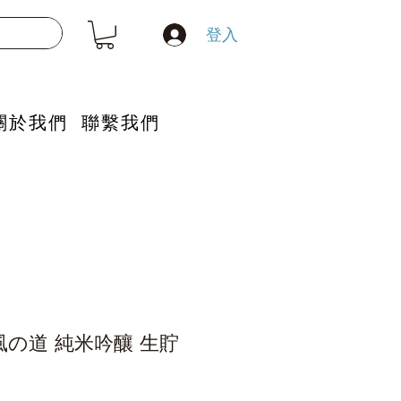
登入
關於我們
聯繫我們
風の道 純米吟釀 生貯