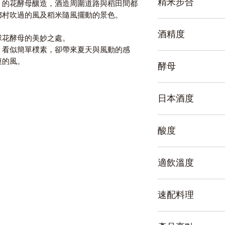
精米步合
」的花酵母釀造，酒造周圍道路與稻田間都
鄉村吹過的風及稻米隨風擺動的景色。
60%
酒精度
球花酵母的美妙之處。
，看似簡單樸素，卻帶來夏天與風動的感
15%
爽的風。
酵母
繡球花酵母
日本酒度
+1
酸度
1.8
適飲溫度
冷飲
速配料理