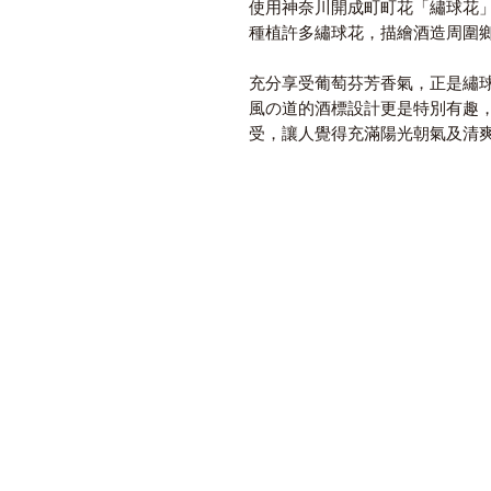
使用神奈川開成町町花「繡球花
種植許多繡球花，描繪酒造周圍
充分享受葡萄芬芳香氣，正是繡
風の道的酒標設計更是特別有趣
受，讓人覺得充滿陽光朝氣及清