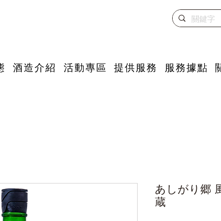
態
酒造介紹
活動專區
提供服務
服務據點
あしがり郷 
蔵