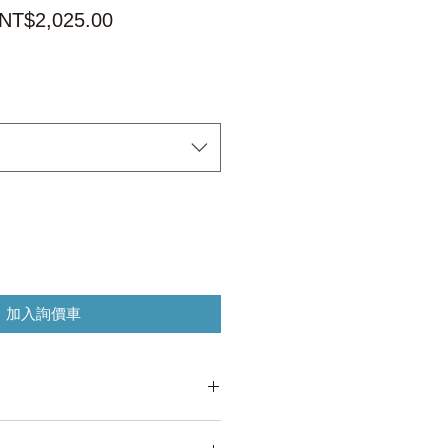
一
促
NT$2,025.00
般
銷
價
價
格
格
加入詢價車