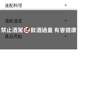
自社酵母BK-5
速配料理
適飲溫度
冷飲
產品亮點
湘南唯一の藏元 / 河童德利傳說
品飲文化領導者
日本酒推廣專家