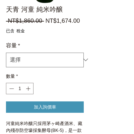
天青 河童 純米吟醸
一
促
 NT$1,860.00 
NT$1,674.00
般
銷
已含 稅金
價
價
容量
*
格
格
數量
*
加入詢價車
河童純米吟釀只採用茅ヶ崎產酒米、藏
內殘存防空壕採集酵母(BK-5)，是一款