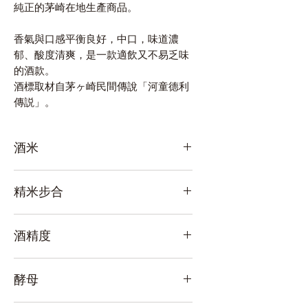
純正的茅崎在地生產商品。
香氣與口感平衡良好，中口，味道濃
郁、酸度清爽，是一款適飲又不易乏味
的酒款。
酒標取材自茅ヶ崎民間傳說「河童德利
傳説」。
酒米
茅ヶ崎産五百萬石 100%
精米步合
60%
酒精度
16%
酵母