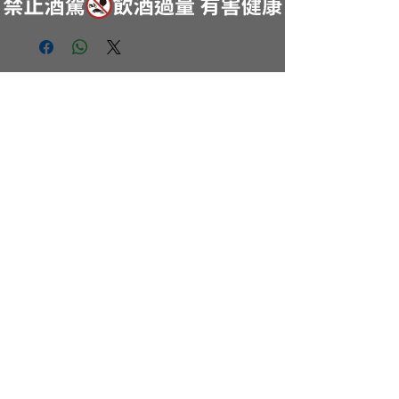
NA
品飲文化領導者
日本酒推廣專家
商品介紹
服務據點
最新動態
關於我們
酒造介紹
聯繫我們
活動專區
服務條款與細則
提供
服務
隱私權條款