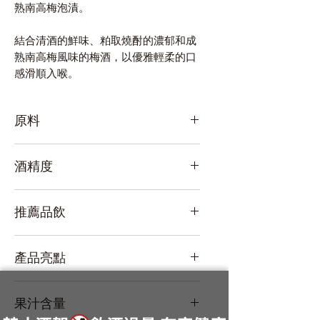
熟南高梅泡漬。
結合清酒的鮮味、粕取燒酎的濃郁和成
熟南高梅風味的梅酒，以優雅輕柔的口
感滑順入喉。
原料
和歌山縣產南高梅、日本酒、單式蒸餾
酒精度
焼酎、果糖
10%
推薦品飲
加冰塊、蘇打水割
產品亮點
經典完熟 / 純米大吟釀 / 本格粕取燒酎
果汁含量