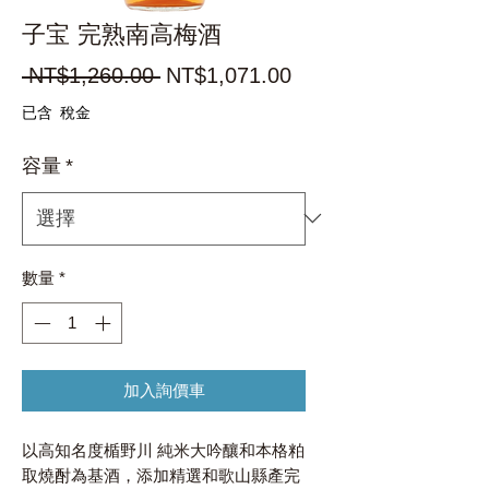
子宝 完熟南高梅酒
一
促
 NT$1,260.00 
NT$1,071.00
般
銷
已含 稅金
價
價
容量
*
格
格
數量
*
加入詢價車
以高知名度楯野川 純米大吟釀和本格粕
取燒酎為基酒，添加精選和歌山縣產完