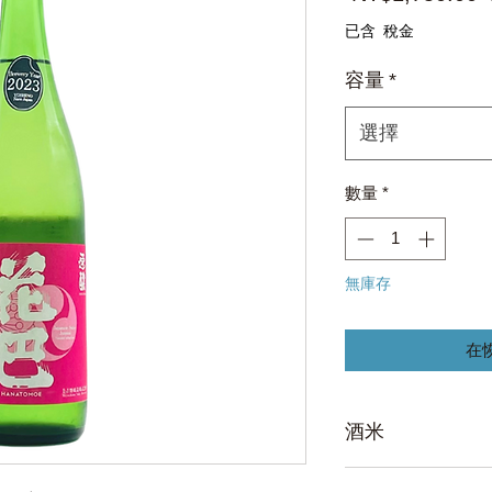
已含 稅金
容量
*
選擇
數量
*
無庫存
在
酒米
奈良縣産 契約栽培米 