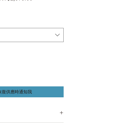
般
銷
價
價
格
格
恢復供應時通知我
100%