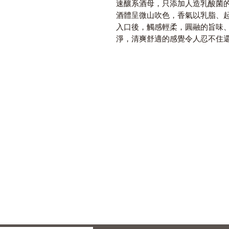
速釀系酒母，只添加人造乳酸菌
酒體呈微山吹色，香氣以乳脂、
入口後，觸感輕柔，圓融的旨味
淨，清爽舒適的感覺令人忍不住