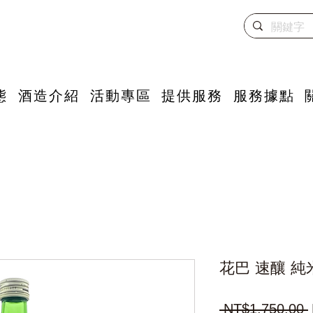
態
酒造介紹
活動專區
提供服務
服務據點
花巴 速釀 純
 NT$1,750.00 