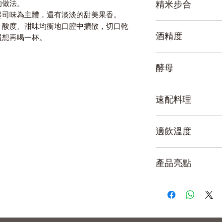
的做法。
精米步合
起司味為主體，還有淡淡的甜美果香。
70%
、酸度、甜味均衡地口腔中擴散，切口乾
酒精度
還想再喝一杯。
16%
酵母
無添加
速配料理
爽快酒體，可廣泛
適飲溫度
海鮮。
冷飲 / 常溫 / 溫飲
產品亮點
全藏酵母無添加