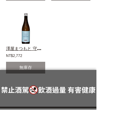
澤屋まつもと 守破離 試験醸造 秋津山田錦
NT$2,772
無庫存
3
3
/
品飲文化領導者
日本酒推廣專家