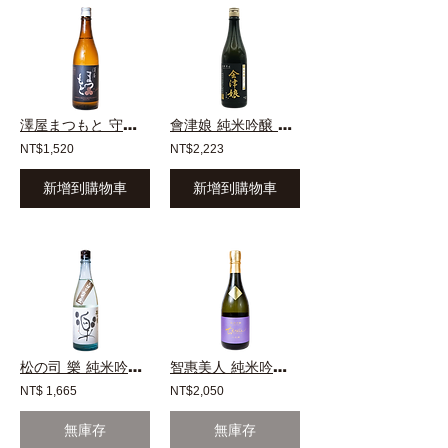
澤屋まつもと 守破離 山田錦
會津娘 純米吟醸 穰 花坂境22
NT$1,520
NT$2,223
新增到購物車
新增到購物車
松の司 樂 純米吟釀 初榨 生酒
智惠美人 純米吟釀 八反錦 生熟 生原酒 季節限定
NT$ 1,665
NT$2,050
無庫存
無庫存