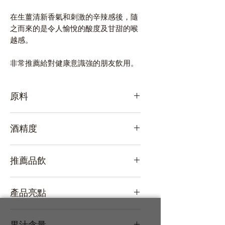
在生薑清新香氣和刺激的辛辣感後，隨
之而來的是令人愉悅的酸度及甘甜的喉
越感。
非常推薦給對健康意識強的朋友飲用。
原料
釀造酒精、生薑汁、日本酒（純米大吟
酒精度
醸）、果糖、檸檬酸
8%
推薦品飲
加冰塊、蘇打水割、熱飲
產品亮點
果汁多多 / 健美好滋味 / 純米大吟釀