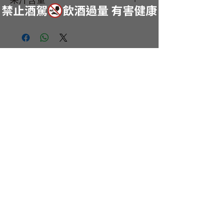
果汁含量
NA
品飲文化領導者
日本酒推廣專家
商品介紹
服務據點
最新動態
關於我們
酒造介紹
聯繫我們
活動專區
服務條款與細則
提供
服務
隱私權條款