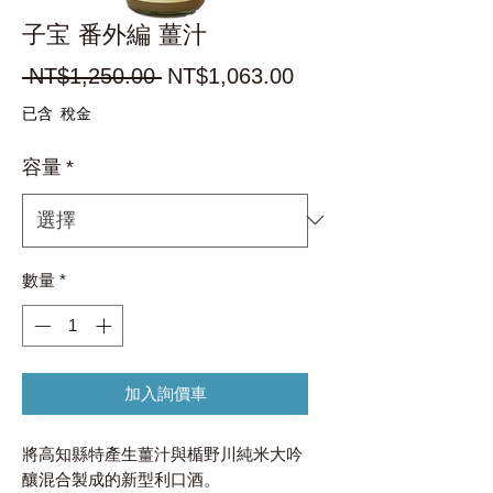
子宝 番外編 薑汁
一
促
 NT$1,250.00 
NT$1,063.00
般
銷
已含 稅金
價
價
容量
*
格
格
數量
*
加入詢價車
將高知縣特產生薑汁與楯野川純米大吟
釀混合製成的新型利口酒。