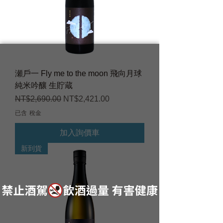
瀬戶一 Fly me to the moon 飛向月球
純米吟釀 生貯蔵
一般價格
促銷價格
NT$2,690.00
NT$2,421.00
已含 稅金
加入詢價車
新到貨