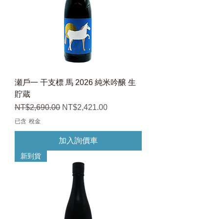
瀬戶㇐ 干支標 馬 2026 純米吟醸 生
貯蔵
一般價格
促銷價格
NT$2,690.00
NT$2,421.00
已含 稅金
加入詢價車
新到貨