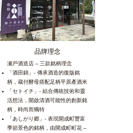
品牌理念
瀬戶酒造店 – 三款銘柄理念
「酒田錦」- 傳承酒造的復版銘
柄，蔵付酵母搭配足柄平原產酒米
「セトイチ」- 結合傳統技術和靈
活想法，開啟清酒可能性的創新銘
柄，時尚而獨特
「あしがり郷」- 表現開成町豐富
季節景色的銘柄，由開成町町花 –