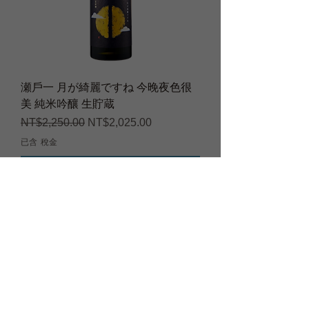
瀬戶一 月が綺麗ですね 今晚夜色很
美 純米吟釀 生貯蔵
一般價格
促銷價格
NT$2,250.00
NT$2,025.00
已含 稅金
加入詢價車