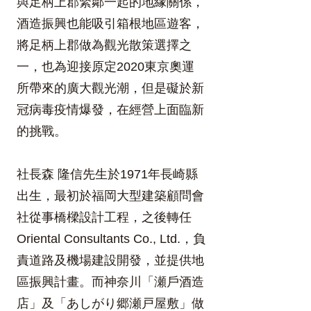
與足柄上郡緊鄰一起的地緣關係，
酒造振興也能吸引箱根地區遊客，
將足柄上郡做為觀光散策選擇之
一，也為迎接原定2020東京奧運
所帶來的廣大觀光潮，但是礙於新
冠病毒疫情爆發，在經營上面臨新
的挑戰。
社長森 隆信先生於1971年長崎縣
出生，最初於福岡大型建築顧問會
社從事橋樑設計工程，之後轉任
Oriental Consultants Co., Ltd.，負
責道路及機場建設開發，並提供地
區振興計畫。而神奈川「瀬戶酒造
店」及「あしがり郷瀬戸屋敷」做