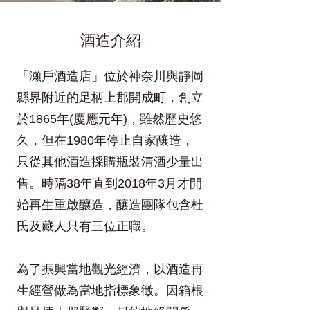
​酒造介紹
「瀬戶酒造店」位於神奈川與靜岡
縣界附近的足柄上郡開成町，創立
於1865年(慶應元年)，雖然歷史悠
久，但在1980年停止自家釀造，
只從其他酒造採購瓶裝清酒少量出
售。時隔38年直到2018年3月才開
始再生重啟釀造，釀造團隊包含杜
氏及藏人只有三位正職。
為了振興當地觀光經濟，以酒造再
生經營做為當地指標象徵。因箱根