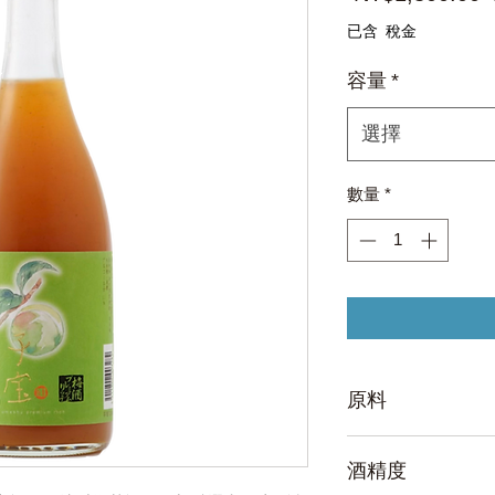
已含 稅金
容量
*
選擇
數量
*
原料
和歌山縣產南高梅
酒精度
果糖