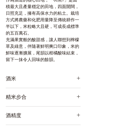
積最大且產量穩定的田地，四面開闊，
日照充足，擁有高保水力的粘土。栽培
方式將農藥和化肥用量降至傳統耕作一
半以下，米粒略大且硬，可成長成標準
的五百萬石。
充滿果實般的酸甜感，讓人聯想到檸檬
草及綠意，伴隨著鮮明爽口印象，米的
鮮味逐漸擴展，尾韻以柑橘酸味結束，
留下一抹令人回味的餘韻。
酒米
會津若松產 五百萬石100%
精米步合
55%
酒精度
16%