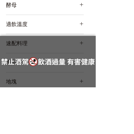
酵母
NA
適飲溫度
冷飲
速配料理
產品亮點
/
JAS
/
土產土法
有機
認證
一田一
地塊
/
釀
穰
羽黑7