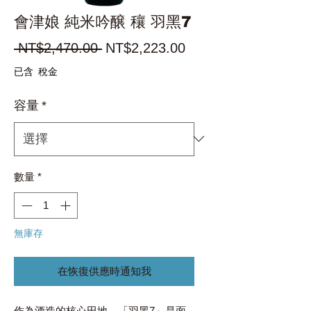
會津娘 純米吟醸 穰 羽黑7
一
促
 NT$2,470.00 
NT$2,223.00
般
銷
已含 稅金
價
價
容量
*
格
格
數量
*
無庫存
在恢復供應時通知我
作為酒造的核心田地，「羽黑7」是面