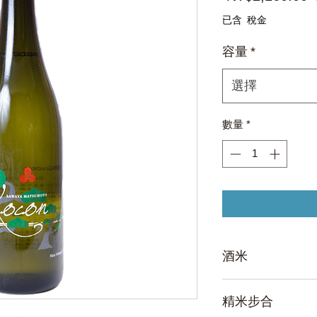
已含 稅金
容量
*
選擇
數量
*
酒米
兵庫加東市中東條岡本
精米步合