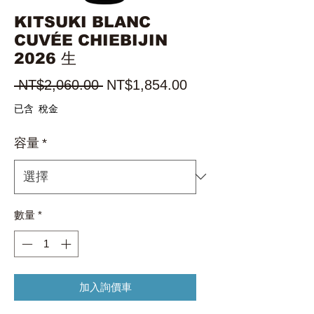
KITSUKI BLANC
CUVÉE CHIEBIJIN
2026 生
一
促
 NT$2,060.00 
NT$1,854.00
般
銷
已含 稅金
價
價
容量
*
格
格
數量
*
加入詢價車