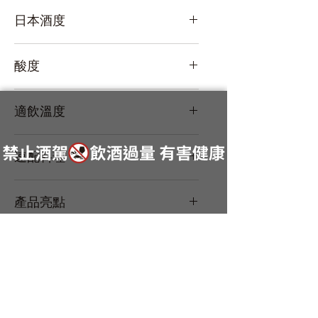
葡萄酒酵母
日本酒度
-10
酸度
N/A
適飲溫度
冷飲
速配料理
生牡蠣、炸牡蠣、香草麵包屑烤生蠔、
產品亮點
魚貝類、起司
白葡萄酒酵母 /牡蠣完美搭配 /低酒精