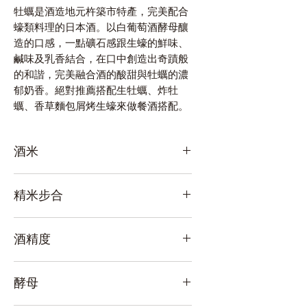
牡蠣是酒造地元杵築市特產，完美配合
蠔類料理的日本酒。以白葡萄酒酵母釀
造的口感，一點礦石感跟生蠔的鮮味、
鹹味及乳香結合，在口中創造出奇蹟般
的和諧，完美融合酒的酸甜與牡蠣的濃
郁奶香。絕對推薦搭配生牡蠣、炸牡
蠣、香草麵包屑烤生蠔來做餐酒搭配。
酒米
大分杵築産山田錦(麴米)
精米步合
大分杵築産日光(ひのひかり)(掛米)
70%
酒精度
13%
酵母