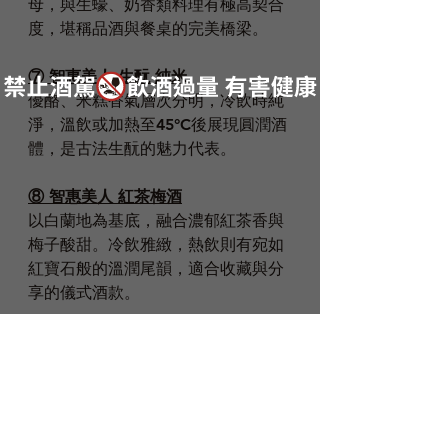
母，與生蠔、奶香類料理有極高契合
度，堪稱品酒與餐桌的完美橋梁。
⑦ 
智惠美人 生酛 純米
優酪、米糕香氣層次分明，冷飲時純
淨，溫飲或加熱至45°C後展現圓潤酒
體，是古法生酛的魅力代表。
⑧ 
智惠美人 紅茶梅酒
以白蘭地為基底，融合濃郁紅茶香與
梅子酸甜。冷飲雅緻，熱飲則有宛如
紅寶石般的溫潤尾韻，適合收藏與分
享的儀式酒款。
🎊 結語｜一場屬於清酒
迷的夏日饗宴