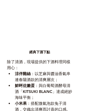
經典下酒下點
除了清酒，現場提供的下酒料理同樣
用心：
涼伴雞絲
：以芝麻與醬油香氣串
連春陽酒款的清爽層次；
鮮蚵佐嫩蛋
：與白葡萄酒酵母清
酒「KITSUKI BLANC」達成絕妙
海味平衡；
小米果
：搭配微氣泡款兔子清
酒，交織出清爽而討喜的口感。