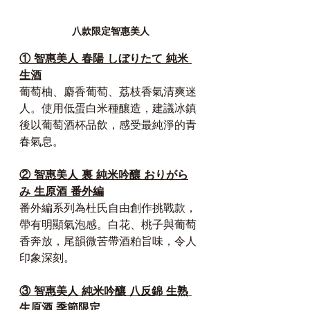
八款限定智惠美人
① 
智惠美人 春陽 しぼりたて 純米 
生酒
葡萄柚、麝香葡萄、荔枝香氣清爽迷
人。使用低蛋白米種釀造，建議冰鎮
後以葡萄酒杯品飲，感受最純淨的青
春氣息。
② 
智惠美人 裏 純米吟釀 おりがら
み 生原酒 番外編
番外編系列為杜氏自由創作挑戰款，
帶有明顯氣泡感。白花、桃子與葡萄
香奔放，尾韻微苦帶酒粕旨味，令人
印象深刻。
③ 
智惠美人 純米吟釀 八反錦 生熟 
生原酒 季節限定