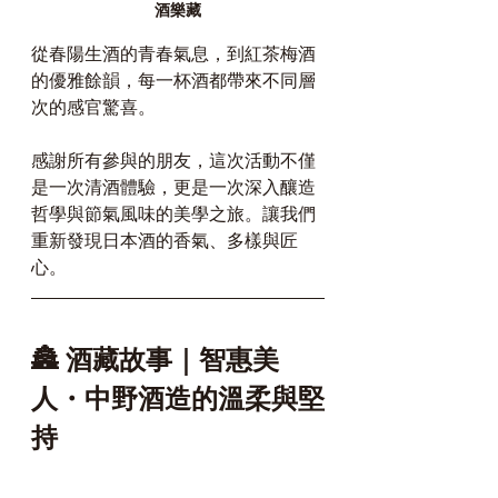
酒樂藏
從春陽生酒的青春氣息，到紅茶梅酒
的優雅餘韻，每一杯酒都帶來不同層
次的感官驚喜。
感謝所有參與的朋友，這次活動不僅
是一次清酒體驗，更是一次深入釀造
哲學與節氣風味的美學之旅。讓我們
重新發現日本酒的香氣、多樣與匠
心。
🏯 酒藏故事｜智惠美
人・中野酒造的溫柔與堅
持