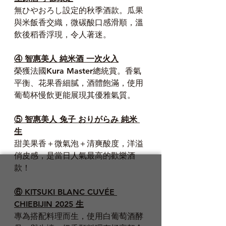
無ひやおろし設定的秋季酒款。瓜果
與米飯香交織，微碳酸口感滑順，溫
飲後稻香浮現，令人著迷。
④ 智惠美人 純米酒 一次火入
榮獲法國Kura Master總統賞。香氣
平衡、花果香細膩，酒體飽滿，使用
葡萄杯慢飲更能展現其優雅氣質。
⑤ 
智惠美人 兔子 おりがらみ 純米 
生
甜美果香＋微氣泡＋清爽酸度，洋溢
俏皮感，是當日人氣最高的歡樂酒
款！
⑥ KITSUKI BLANC CUVÉE 
CHIEBIJIN 2025 生
專為搭配料理而生，使用白葡萄酒酵